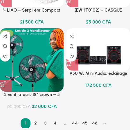
‘- LIAO – Serpillère Compact
[EWHT0102] – CASQUE
Tornado
ÉLECTRONIQUE DE SOUDAGE,
21 500
CFA
25 000
CFA
2 CAPTEURS, COULEUR NOIRE.
MARQUE EMTOP
-47%
950 W, Mini Audio, éclairage
multicolore, Karaoke Star, Multi
172 500
CFA
Bluetooth
2 ventilateurs 18″ crown – 5
hélices – noir
32 000
CFA
60 000
CFA
1
2
3
4
…
44
45
46
→