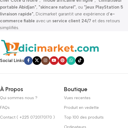
cher Côte d’Ivoire"
,
"mode africaine en ligne"
,
"climatiseur
portable Abidjan"
,
"skincare naturel"
, ou
"jeux PlayStation 5
livraison rapide"
, Dicimarket garantit une expérience d’
e-
commerce fiable
avec un
service client 24/7
et des retours
simplifiés.
Social Links
À Propos
Boutique
Qui sommes nous ?
Vues recentes
FAQs
Produit en vedette
Contact ( +225 0720170170 )
Top 100 des produits
Ordinateurs