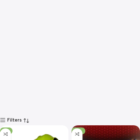
Filters
-7%
-18%