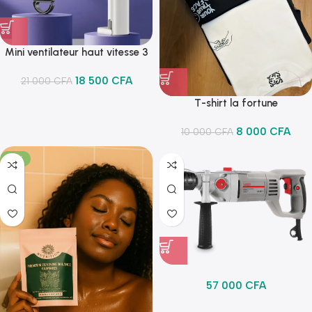
Mini ventilateur haut vitesse 3
en 1
18 500
CFA
21 000
CFA
T-shirt la fortune
8 000
CFA
10 000
CFA
-18%
57 000
CFA