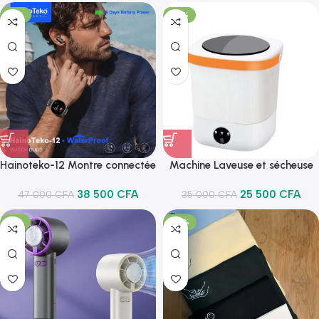
-18%
-27%
Hainoteko-12 Montre connectée
Machine Laveuse et sécheuse
waterproof + écouteurs
38 500
CFA
25 500
CFA
47 000
CFA
35 000
CFA
-12%
-20%