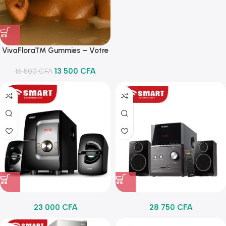
VivaFlora™ Gummies – Votre
équilibre intime au quotidien
13 500
CFA
16 500
CFA
23 000
CFA
28 750
CFA