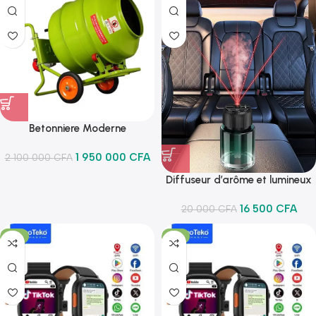
Betonniere Moderne
1 950 000
CFA
2 100 000
CFA
Diffuseur d’arôme et lumineux
16 500
CFA
20 000
CFA
-9%
-11%