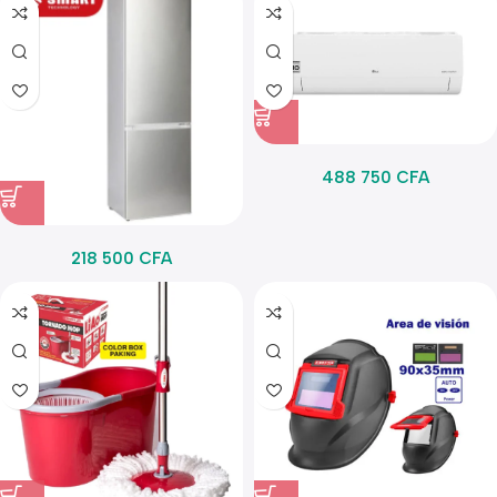
488 750
CFA
218 500
CFA