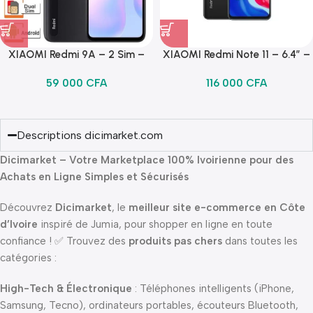
XIAOMI Redmi 9A – 2 Sim –
XIAOMI Redmi Note 11 – 6.4″ –
4G – 6.53 Pouces – 2Go Ram –
4G – 4/128 Go – 4 Camera (
59 000
CFA
116 000
CFA
32Go Rom – 13Mpx –
50/8/2/2 Mpx ) – 5000mAh –
5000mAh – Gris
Gris Foncé
Descriptions dicimarket.com
Dicimarket – Votre Marketplace 100% Ivoirienne pour des
Achats en Ligne Simples et Sécurisés
Découvrez
Dicimarket
, le
meilleur site e-commerce en Côte
d’Ivoire
inspiré de Jumia, pour shopper en ligne en toute
confiance ! ✅ Trouvez des
produits pas chers
dans toutes les
catégories :
High-Tech & Électronique
: Téléphones intelligents (iPhone,
Samsung, Tecno), ordinateurs portables, écouteurs Bluetooth,