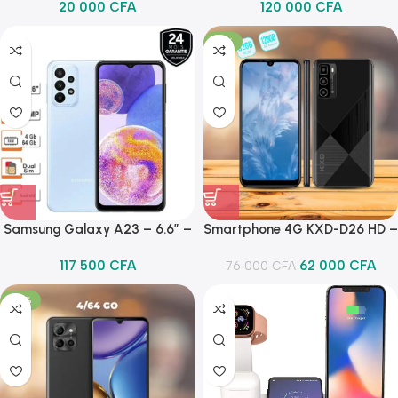
20 000
CFA
120 000
CFA
Black
-18%
Samsung Galaxy A23 – 6.6″ –
Smartphone 4G KXD-D26 HD –
4G – Dual Sim – 50Mpx – 4Go
6.26″ – 32 /2 Go 4 Caméras 2
117 500
CFA
62 000
CFA
– 64Go – 5000mAh – Bleu
SIM Android 11.0 Face ID-Noir
76 000
CFA
-27%