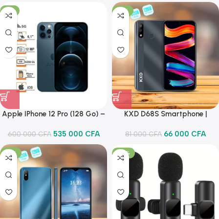
-11%
-19%
Apple IPhone 12 Pro (128 Go) –
KXD D68S Smartphone |
Bleu – 12 Mois De Garantie
4000mAh | 6.088” | 32GB |
535 000
CFA
66 000
CFA
600 000
CFA
81 000
8MP | Dual SIM | NOIR
CFA
-16%
-39%