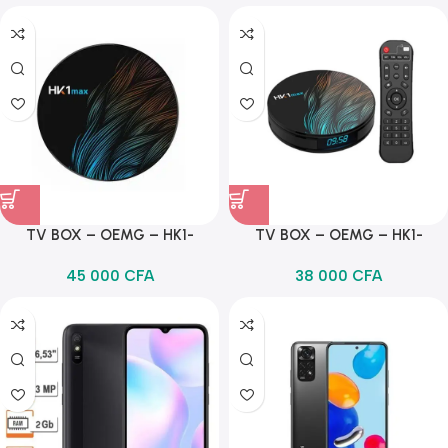
Selfie- 5000 MAH – Argent
TV BOX – OEMG – HK1-
TV BOX – OEMG – HK1-
Android 9.0 – 4+64Go – puce
Android 9.0 – 4+32Go – puce
45 000
CFA
38 000
CFA
RK3318 décodeur TV Bluetooth
RK3318 décodeur TV Bluetooth
4.0 – lecteur numérique 4k
4.0 – lecteur numérique 4k