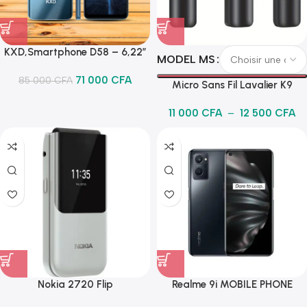
KXD,Smartphone D58 – 6,22″
MODEL MS
– 4000 mAh – Caméra 13MP –
71 000
CFA
2 Go + 32 Go – Identification
85 000
CFA
Micro Sans Fil Lavalier K9
faciale
11 000
CFA
–
12 500
CFA
Nokia 2720 Flip
Realme 9i MOBILE PHONE
RMX3491 128GB+6GB Prism