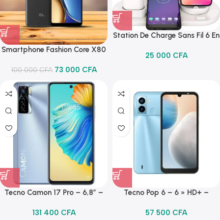
Station De Charge Sans Fil 6 En
1 Chargeur Multifonction
Smartphone Fashion Core X80
25 000
CFA
FastCharging
EL 64GB/4GB de RAM – Noir
73 000
CFA
100 000
CFA
Tecno Camon 17 Pro – 6,8″ –
Tecno Pop 6 – 6 » HD+ –
8Go – 256Go – Quad Caméra
2/32Go – 8Mpx – 4G LTE –
131 400
CFA
57 500
CFA
64+8+2+2 Mpx / 48 Mpx
5000mAh – Bleu