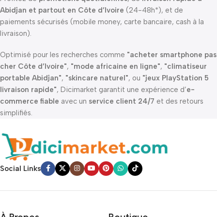
Abidjan et partout en Côte d’Ivoire
(24-48h*), et de
paiements sécurisés (mobile money, carte bancaire, cash à la
livraison).
Optimisé pour les recherches comme
"acheter smartphone pas
cher Côte d’Ivoire"
,
"mode africaine en ligne"
,
"climatiseur
portable Abidjan"
,
"skincare naturel"
, ou
"jeux PlayStation 5
livraison rapide"
, Dicimarket garantit une expérience d’
e-
commerce fiable
avec un
service client 24/7
et des retours
simplifiés.
Social Links
À Propos
Boutique