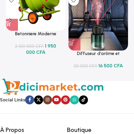
Betonniere Moderne
1 950
2 100 000
CFA
000
CFA
Diffuseur d’arôme et
lumineux
16 500
CFA
20 000
CFA
Social Links
À Propos
Boutique