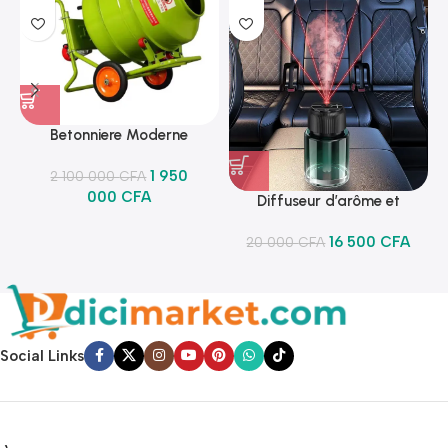
Betonniere Moderne
1 950
2 100 000
CFA
000
CFA
Diffuseur d’arôme et
lumineux
16 500
CFA
20 000
CFA
Social Links