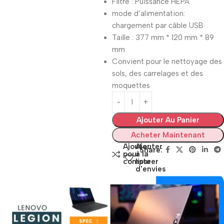
Filtre : Puissance HEPA
mode d’alimentation:
chargement par câble USB
Taille : 377 mm * 120 mm * 89
mm
Convient pour le nettoyage des
sols, des carrelages et des
moquettes
Ajouter Au Panier
Acheter Maintenant
Ajouter
Ajouter
Share:
pour
à la
comparer
liste
d'envies