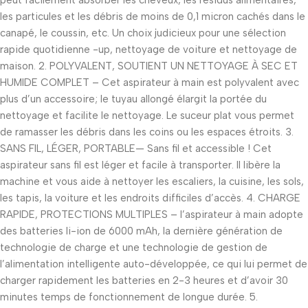
peut facilement absorber les cheveux, les résidus alimentaires,
les particules et les débris de moins de 0,1 micron cachés dans le
canapé, le coussin, etc. Un choix judicieux pour une sélection
rapide quotidienne -up, nettoyage de voiture et nettoyage de
maison. 2. POLYVALENT, SOUTIENT UN NETTOYAGE À SEC ET
HUMIDE COMPLET – Cet aspirateur à main est polyvalent avec
plus d’un accessoire; le tuyau allongé élargit la portée du
nettoyage et facilite le nettoyage. Le suceur plat vous permet
de ramasser les débris dans les coins ou les espaces étroits. 3.
SANS FIL, LÉGER, PORTABLE— Sans fil et accessible ! Cet
aspirateur sans fil est léger et facile à transporter. Il libère la
machine et vous aide à nettoyer les escaliers, la cuisine, les sols,
les tapis, la voiture et les endroits difficiles d’accès. 4. CHARGE
RAPIDE, PROTECTIONS MULTIPLES – l’aspirateur à main adopte
des batteries li-ion de 6000 mAh, la dernière génération de
technologie de charge et une technologie de gestion de
l’alimentation intelligente auto-développée, ce qui lui permet de
charger rapidement les batteries en 2-3 heures et d’avoir 30
minutes temps de fonctionnement de longue durée. 5.