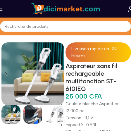
Accueil
Maison et Bureau
Petit Électromenager
Aspirateurs
Livraison rapide en 24
Heures
Aspirateur sans fil
rechargeable
multifonction ST-
6101EG
25 000
CFA
Couleur blanche Aspiration :
12 000 pa
Tension : 11,1 V
capacité : 0.53L