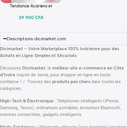
Tendance Acariens et
aspirateur – Avec lumière UV-
29 900
CFA
C pour la stérilisation
Descriptions dicimarket.com
Dicimarket – Votre Marketplace 100% Ivoirienne pour des
Achats en Ligne Simples et Sécurisés
Découvrez
Dicimarket
, le
meilleur site e-commerce en Côte
d’Ivoire
inspiré de Jumia, pour shopper en ligne en toute
confiance ! ✅ Trouvez des
produits pas chers
dans toutes les
catégories :
High-Tech & Électronique
: Téléphones intelligents (iPhone,
Samsung, Tecno), ordinateurs portables, écouteurs Bluetooth,
montres connectées, gadgets intelligents.
Mode Tendances
: Vêtements africains (wax, bogolan), sneakers