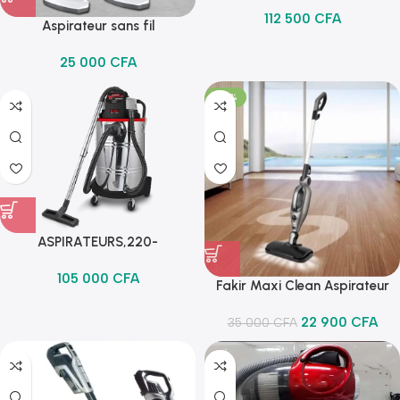
FIL,20V,500ml,≥3.8KPa,4.0AH
112 500
CFA
Aspirateur sans fil
rechargeable multifonction ST-
25 000
CFA
6101EG
-35%
ASPIRATEURS,220-
240V/1400W/60L
105 000
CFA
Fakir Maxi Clean Aspirateur
Nettoyeur Vapeur à Temps de
22 900
CFA
35 000
Chauffage Court, Balai
CFA
Vapeur 10 en 1 pour Une
Propreté Hygiénique