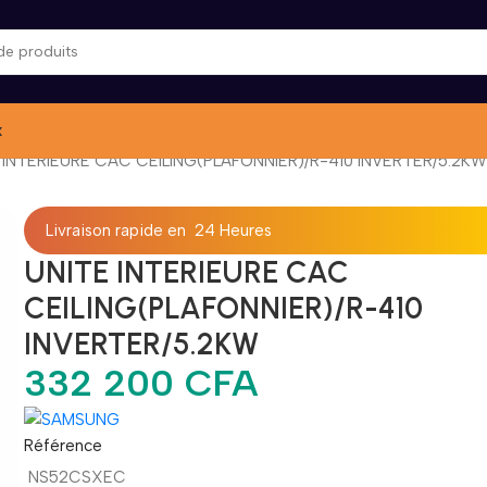
x
 INTERIEURE CAC CEILING(PLAFONNIER)/R-410 INVERTER/5.2KW
Livraison rapide en 24 Heures
UNITE INTERIEURE CAC
CEILING(PLAFONNIER)/R-410
INVERTER/5.2KW
332 200
CFA
Référence
NS52CSXEC