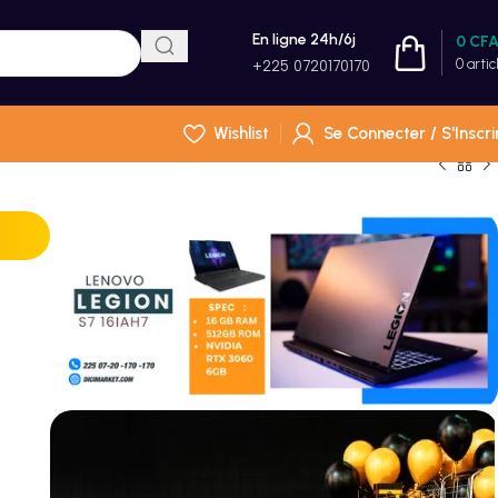
En ligne 24h/6j
0
CF
0
artic
+225 0720170170
Wishlist
Se Connecter / S'Inscri