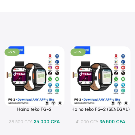
-9%
-11%
Haino teko FG-2
Haino teko FG-2 (SENEGAL)
Ajouter Au Panier
Ajouter Au Panier
35 000
CFA
36 500
CFA
38 500
CFA
41 000
CFA