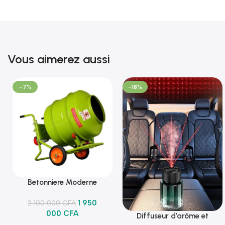
Vous aimerez aussi
-7%
-18%
Betonniere Moderne
Ajouter Au Panier
1 950
2 100 000
CFA
000
CFA
Diffuseur d’arôme et
Ajouter Au Panier