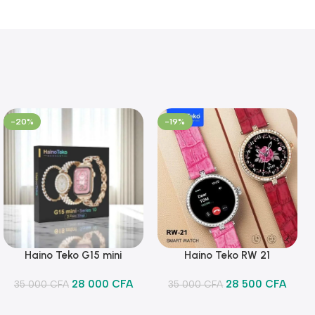
-20%
-19%
Haino Teko G15 mini
Haino Teko RW 21
Ajouter Au Panier
Ajouter Au Panier
28 000
CFA
28 500
CFA
35 000
CFA
35 000
CFA