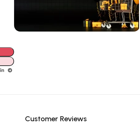
Incoryable offres
Black Friday!
prix KDO
Customer Reviews