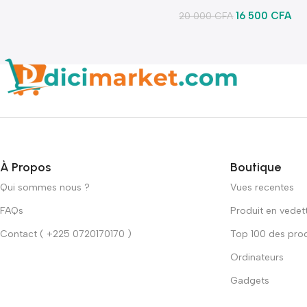
lumineux
16 500
CFA
20 000
CFA
À Propos
Boutique
Qui sommes nous ?
Vues recentes
FAQs
Produit en vedet
Contact ( +225 0720170170 )
Top 100 des prod
Ordinateurs
Gadgets