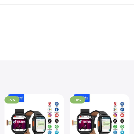
-9%
-11%