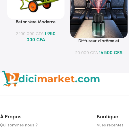
Betonniere Moderne
Ajouter Au Panier
1 950
2 100 000
CFA
000
CFA
Diffuseur d’arôme et
Ajouter Au Panier
lumineux
16 500
CFA
20 000
CFA
À Propos
Boutique
Qui sommes nous ?
Vues recentes