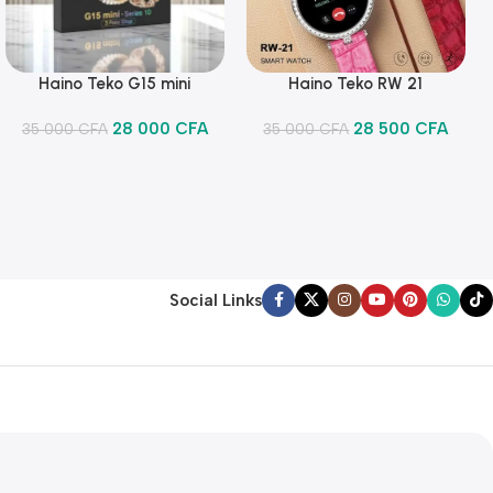
Haino Teko G15 mini
Haino Teko RW 21
Ajouter Au Panier
Ajouter Au Panier
28 000
CFA
28 500
CFA
35 000
CFA
35 000
CFA
Social Links