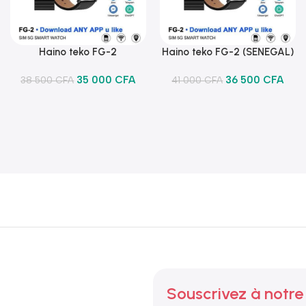
Haino teko FG-2
Haino teko FG-2 (SENEGAL)
Ajouter Au Panier
Ajouter Au Panier
35 000
CFA
36 500
CFA
38 500
CFA
41 000
CFA
Souscrivez à notre