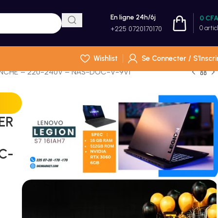
En ligne 24h/6j
0
CF
0
artic
+225 0720170170
Wishlist
Se Connecter / S'Inscri
ANCHE – 220-240V – NAS-DOC-V-9V1
ER
C-