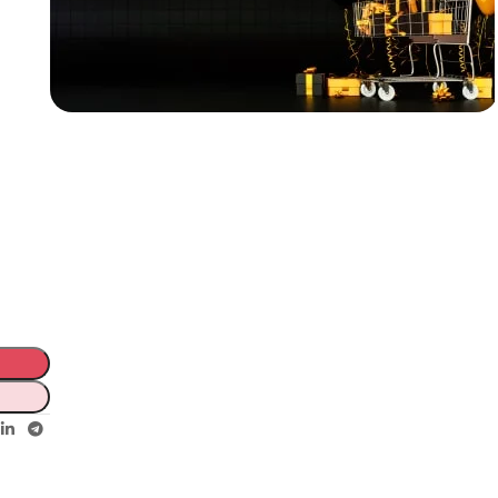
Incoryable offres
Black Friday!
prix KDO