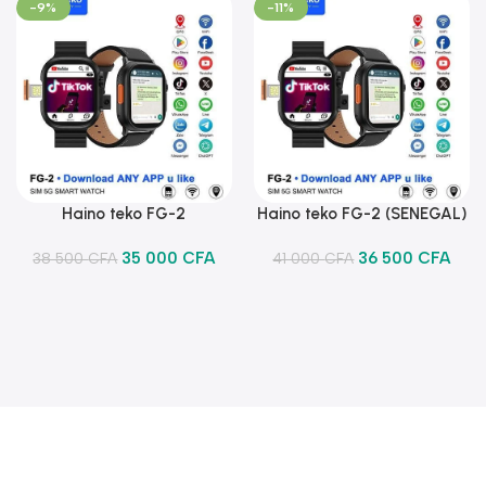
-9%
-11%
Haino teko FG-2
Haino teko FG-2 (SENEGAL)
Ajouter Au Panier
Ajouter Au Panier
35 000
CFA
36 500
CFA
38 500
CFA
41 000
CFA