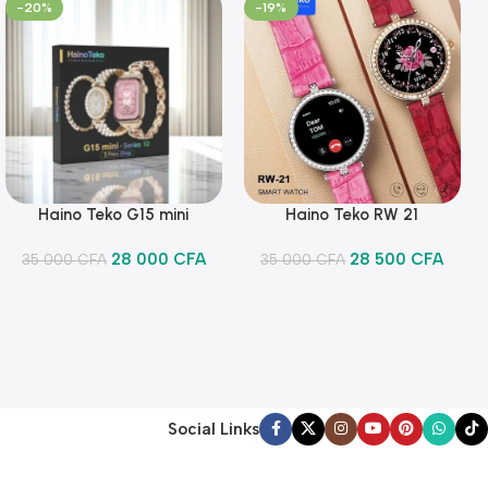
-20%
-19%
Haino Teko G15 mini
Haino Teko RW 21
Ajouter Au Panier
Ajouter Au Panier
28 000
CFA
28 500
CFA
35 000
CFA
35 000
CFA
Social Links