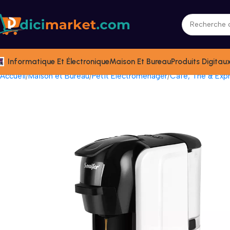
Informatique Et Électronique
Maison Et Bureau
Produits Digitau
Accueil
Maison et Bureau
Petit Électromenager
Café, Thé & Exp