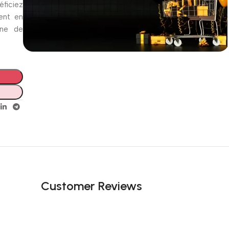
éficiez
ent en
gne de
Incoryable offres
Black Friday!
prix KDO
Customer Reviews