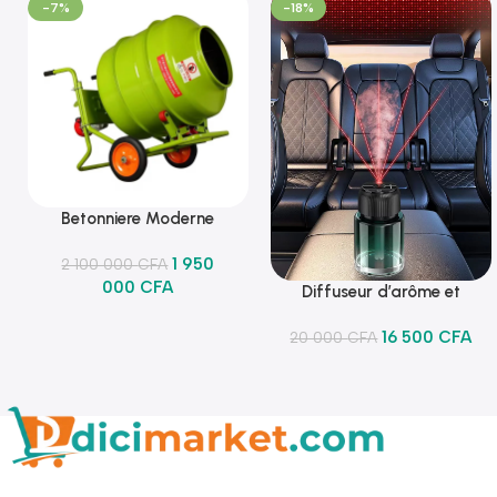
-7%
-18%
Betonniere Moderne
Ajouter Au Panier
1 950
2 100 000
CFA
000
CFA
Diffuseur d’arôme et
Ajouter Au Panier
lumineux
16 500
CFA
20 000
CFA