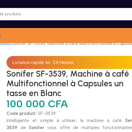
x
resso
Sonifer SF-3539, Machine à café Multifonctionnel à Capsule
Livraison rapide en 24 Heures
Sonifer SF-3539, Machine à café
Multifonctionnel à Capsules un
tasse en Blanc
100 000
CFA
Code produit:
SF-3539
Intelligente et simple à utiliser, la machine à café
3en
3539
de
Sonifer
vous offre de multiples fonctionnalité