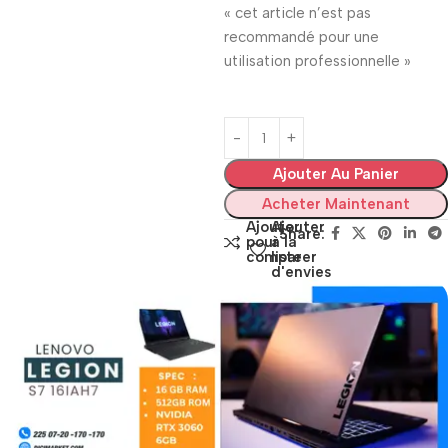
« cet article n’est pas
recommandé pour une
utilisation professionnelle »
Ajouter Au Panier
Acheter Maintenant
Ajouter
Ajouter
Share:
pour
à la
comparer
liste
d'envies