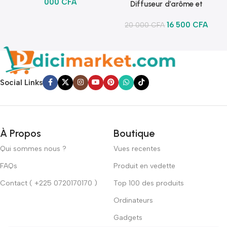
000
CFA
Diffuseur d’arôme et
lumineux
16 500
CFA
20 000
CFA
Social Links
À Propos
Boutique
Qui sommes nous ?
Vues recentes
FAQs
Produit en vedette
Contact ( +225 0720170170 )
Top 100 des produits
Ordinateurs
Gadgets