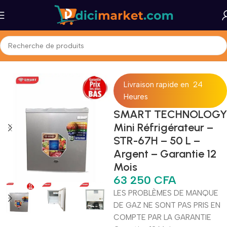
Accueil
Maison et Bureau
Gros Électromenager
Réfrigérateurs
Livraison rapide en 24
Heures
SMART TECHNOLOGY
Mini Réfrigérateur –
STR-67H – 50 L –
Argent – Garantie 12
Mois
63 250
CFA
LES PROBLÈMES DE MANQUE
DE GAZ NE SONT PAS PRIS EN
COMPTE PAR LA GARANTIE