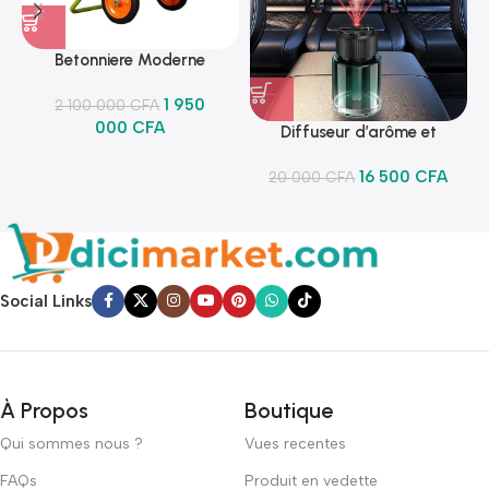
Betonniere Moderne
1 950
2 100 000
CFA
000
CFA
Diffuseur d’arôme et
lumineux
16 500
CFA
20 000
CFA
Social Links
À Propos
Boutique
Qui sommes nous ?
Vues recentes
FAQs
Produit en vedette