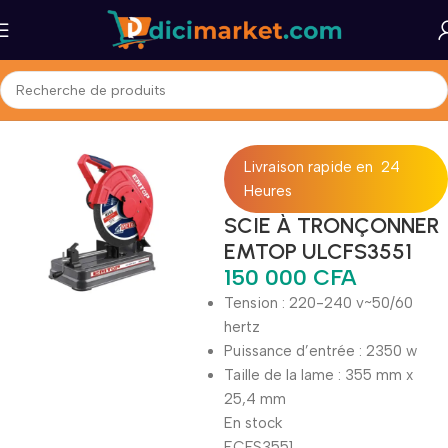
Accueil
Accessories
Livraison rapide en 24
Heures
SCIE À TRONÇONNER
EMTOP ULCFS3551
150 000
CFA
Tension : 220-240 v~50/60
hertz
Puissance d’entrée : 2350 w
Taille de la lame : 355 mm x
25,4 mm
En stock
ECFS3551