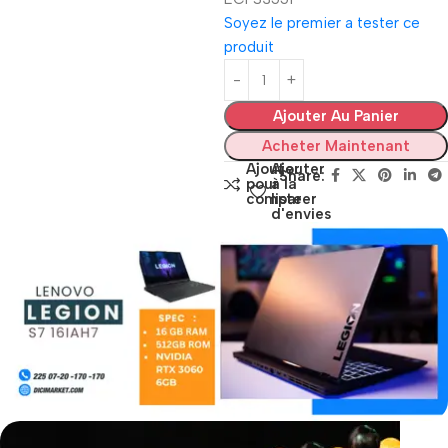
Soyez le premier a tester ce
produit
Ajouter Au Panier
Acheter Maintenant
Ajouter
Ajouter
Share:
pour
à la
comparer
liste
d'envies