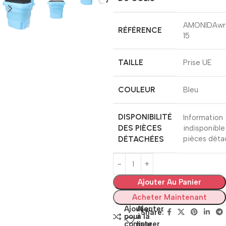
‎AMONIDAw
RÉFÉRENCE
15
TAILLE
‎Prise UE
COULEUR
‎Bleu
DISPONIBILITÉ
‎Information
DES PIÈCES
indisponible 
DÉTACHÉES
pièces déta
Ajouter Au Panier
Acheter Maintenant
Ajouter
Ajouter
Share:
pour
à la
comparer
liste