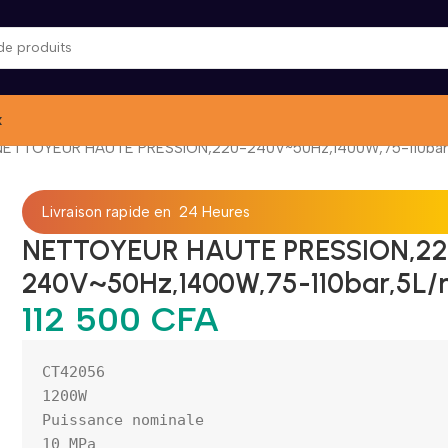
x
NETTOYEUR HAUTE PRESSION,220-240V~50Hz,1400W,75-110bar
Livraison rapide en 24 Heures
NETTOYEUR HAUTE PRESSION,22
240V~50Hz,1400W,75-110bar,5L/
112 500
CFA
CT42056

1200W

Puissance nominale

10 MPa
