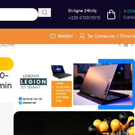
En ligne 24h/6j
0
CF
0
artic
+225 0720170170
Wishlist
Se Connecter / S'Inscri
,5L/min
0-
min