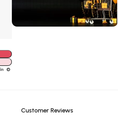
Incoryable offres
Black Friday!
prix KDO
Customer Reviews