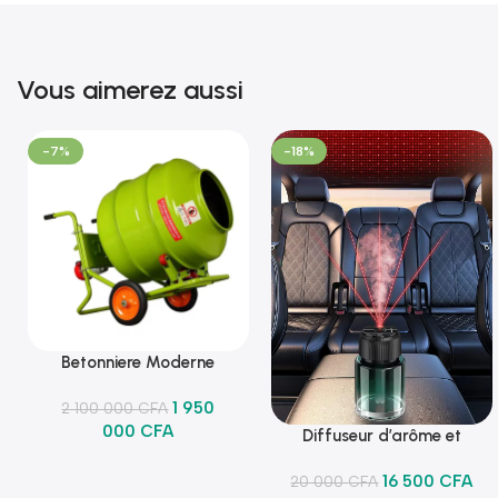
Vous aimerez aussi
-7%
-18%
Betonniere Moderne
Ajouter Au Panier
1 950
2 100 000
CFA
000
CFA
Diffuseur d’arôme et
Ajouter Au Panier
lumineux
16 500
CFA
20 000
CFA