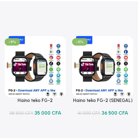
-9%
-11%
Haino teko FG-2
Haino teko FG-2 (SENEGAL)
Ajouter Au Panier
Ajouter Au Panier
35 000
CFA
36 500
CFA
38 500
CFA
41 000
CFA