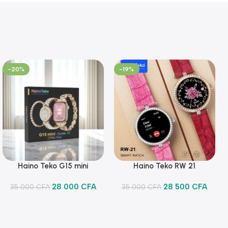
-20%
-19%
Haino Teko G15 mini
Haino Teko RW 21
Ajouter Au Panier
Ajouter Au Panier
28 000
CFA
28 500
CFA
35 000
CFA
35 000
CFA