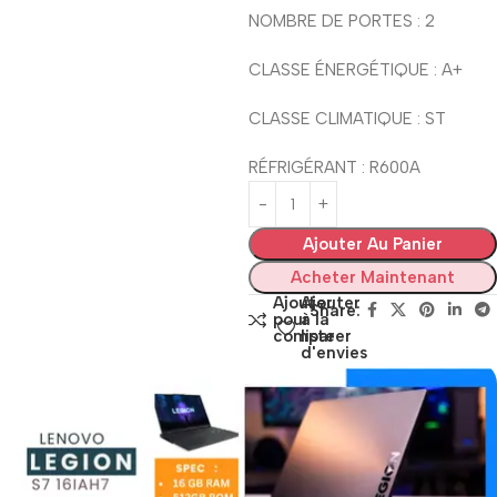
NOMBRE DE PORTES : 2
CLASSE ÉNERGÉTIQUE : A+
CLASSE CLIMATIQUE : ST
RÉFRIGÉRANT : R600A
Ajouter Au Panier
Acheter Maintenant
Ajouter
Ajouter
Share:
pour
à la
comparer
liste
d'envies