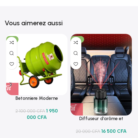
Vous aimerez aussi
-7%
-18%
Betonniere Moderne
1 950
2 100 000
CFA
000
CFA
Diffuseur d’arôme et
lumineux
16 500
CFA
20 000
CFA