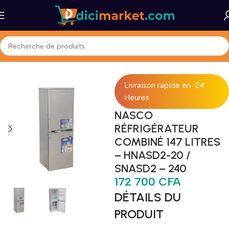
Accueil
Maison et Bureau
Gros Électromenager
Réfrigérateurs
Livraison rapide en 24
Heures
NASCO
RÉFRIGÉRATEUR
COMBINÉ 147 LITRES
– HNASD2-20 /
SNASD2 – 240
172 700
CFA
DÉTAILS DU
PRODUIT