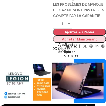
LES PROBLÈMES DE MANQUE
DE GAZ NE SONT PAS PRIS EN
COMPTE PAR LA GARANTIE
Ajouter Au Panier
Acheter Maintenant
Ajouter
Ajouter
Share:
pour
à la
comparer
liste
d'envies