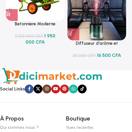
Betonniere Moderne
1 950
2 100 000
CFA
000
CFA
Diffuseur d’arôme et
lumineux
16 500
CFA
20 000
CFA
Social Links
À Propos
Boutique
Qui sommes nous ?
Vues recentes