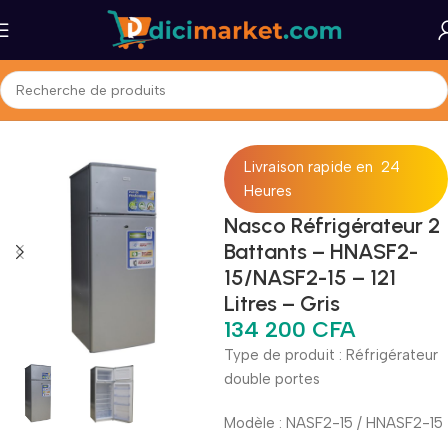
Accueil
Maison et Bureau
Gros Électromenager
Réfrigérateurs
Livraison rapide en 24
Heures
Nasco Réfrigérateur 2
Battants – HNASF2-
15/NASF2-15 – 121
Litres – Gris
134 200
CFA
Type de produit : Réfrigérateur
double portes
Modèle : NASF2-15 / HNASF2-15