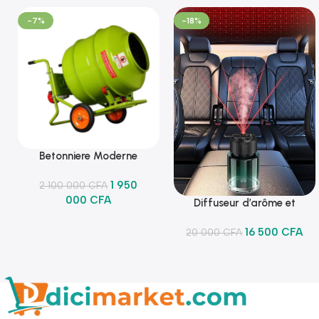
-7%
-18%
Betonniere Moderne
Ajouter Au Panier
1 950
2 100 000
CFA
000
CFA
Diffuseur d’arôme et
Ajouter Au Panier
lumineux
16 500
CFA
20 000
CFA