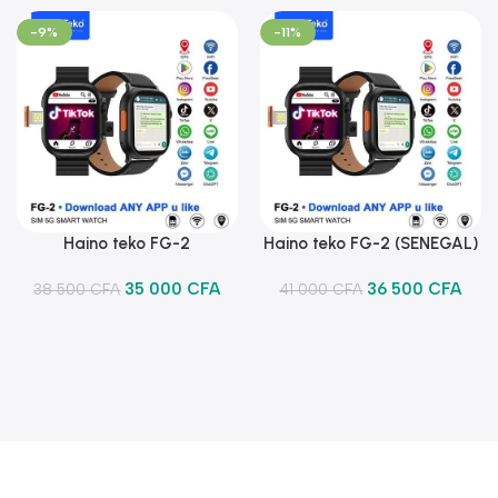
-9%
-11%
Haino teko FG-2
Haino teko FG-2 (SENEGAL)
Ajouter Au Panier
Ajouter Au Panier
35 000
CFA
36 500
CFA
38 500
CFA
41 000
CFA