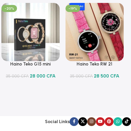
-20%
-19%
Haino Teko G15 mini
Haino Teko RW 21
Ajouter Au Panier
Ajouter Au Panier
28 000
CFA
28 500
CFA
35 000
CFA
35 000
CFA
Social Links