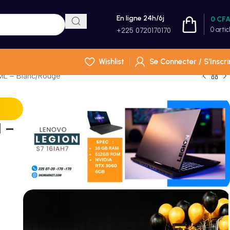
En ligne 24h/6j
0
CF
0
artic
+225 0720170170
Wishlist
Se Connecter / S'Inscri
 ML – Blanc/Rouge
1 –