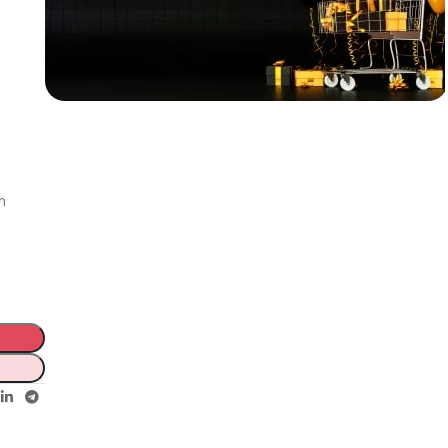
Incoryable offres
Black Friday!
prix KDO
n