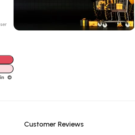
iser
Incoryable offres
Black Friday!
prix KDO
Customer Reviews