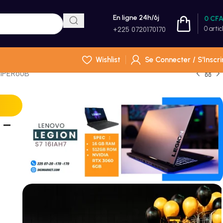
En ligne 24h/6j
0
CF
0
artic
+225 0720170170
Wishlist
Se Connecter / S'Inscri
NIPER60B
 –