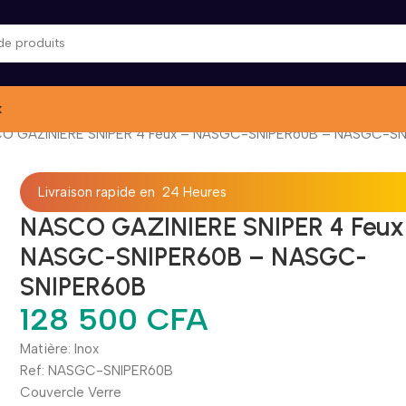
x
O GAZINIERE SNIPER 4 Feux – NASGC-SNIPER60B – NASGC-S
Livraison rapide en 24 Heures
NASCO GAZINIERE SNIPER 4 Feux
NASGC-SNIPER60B – NASGC-
SNIPER60B
128 500
CFA
Matière: Inox
Ref: NASGC-SNIPER60B
Couvercle Verre