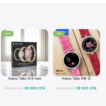
-20%
-19%
Haino Teko G15 mini
Haino Teko RW 21
Ajouter Au Panier
Ajouter Au Panier
28 000
CFA
28 500
CFA
35 000
CFA
35 000
CFA