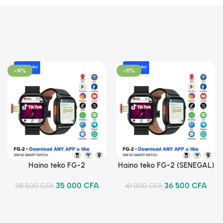
-9%
-11%
Haino teko FG-2
Haino teko FG-2 (SENEGAL)
Ajouter Au Panier
Ajouter Au Panier
35 000
CFA
36 500
CFA
38 500
CFA
41 000
CFA