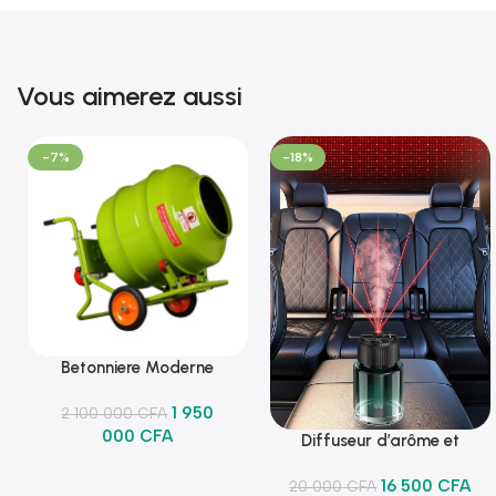
Vous aimerez aussi
-7%
-18%
Betonniere Moderne
Ajouter Au Panier
1 950
2 100 000
CFA
000
CFA
Diffuseur d’arôme et
Ajouter Au Panier
lumineux
16 500
CFA
20 000
CFA