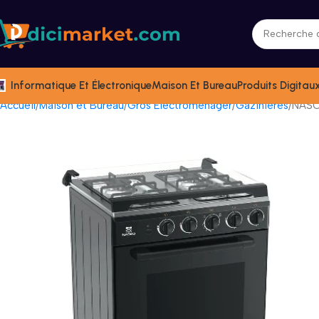
Informatique Et Électronique
Maison Et Bureau
Produits Digitau
Accueil
Maison et Bureau
Gros Électromenager
Gazinières
NASC