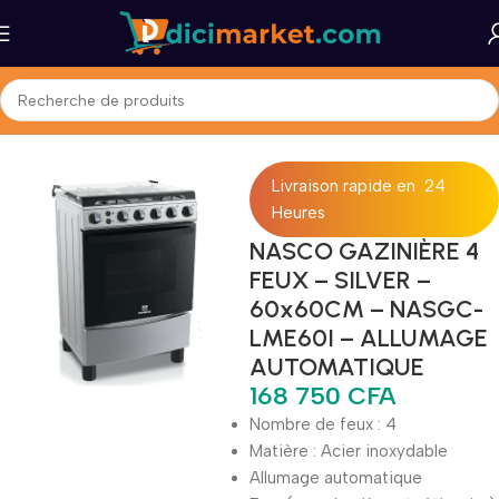
Accueil
Maison et Bureau
Gros Électromenager
Gazinières
Livraison rapide en 24
Heures
NASCO GAZINIÈRE 4
FEUX – SILVER –
60x60CM – NASGC-
LME60I – ALLUMAGE
AUTOMATIQUE
168 750
CFA
Nombre de feux : 4
Matière : Acier inoxydable
Allumage automatique