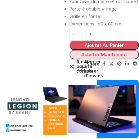
Four (avec lumière et rôtissoire)
Porte à double vitrage
Grille en fonte
Dimensions : 60 x 60 cm
Ajouter Au Panier
Acheter Maintenant
Ajouter
Ajouter
Share:
pour
à la
comparer
liste
d'envies