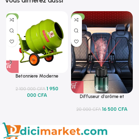
Vous aimerez aussi
-7%
-18%
Betonniere Moderne
1 950
2 100 000
CFA
000
CFA
Diffuseur d’arôme et
lumineux
16 500
CFA
20 000
CFA