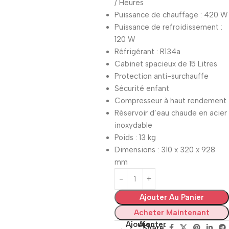
/ Heures
Puissance de chauffage : 420 W
Puissance de refroidissement :
120 W
Réfrigérant : R134a
Cabinet spacieux de 15 Litres
Protection anti-surchauffe
Sécurité enfant
Compresseur à haut rendement
Réservoir d’eau chaude en acier
inoxydable
Poids : 13 kg
Dimensions : 310 x 320 x 928
mm
Ajouter Au Panier
Acheter Maintenant
Ajouter
Ajouter
Share: