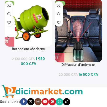
-7%
-18%
Betonniere Moderne
1 950
2 100 000
CFA
000
CFA
Diffuseur d’arôme et
lumineux
16 500
CFA
20 000
CFA
Social Links