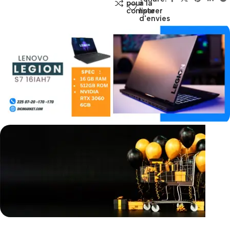
pour
à la
comparer
liste
d'envies