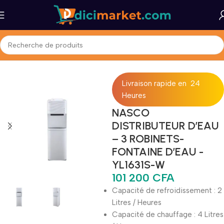
Accueil
Maison et Bureau
Air & Climatisation
Ventilateurs
Livraison rapide en 24
Heures
NASCO
DISTRIBUTEUR D’EAU
– 3 ROBINETS-
FONTAINE D’EAU -
YL1631S-W
101 200
CFA
Capacité de refroidissement : 2
Litres / Heures
Capacité de chauffage : 4 Litres