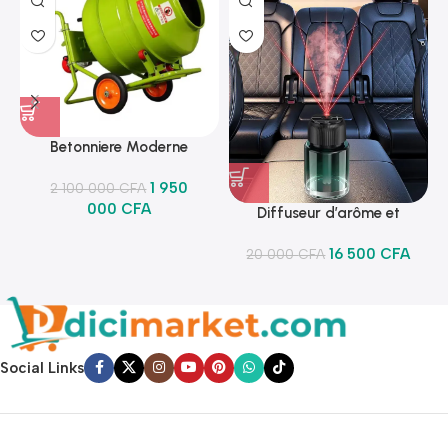
Betonniere Moderne
1 950
2 100 000
CFA
000
CFA
Diffuseur d’arôme et
lumineux
16 500
CFA
20 000
CFA
Social Links