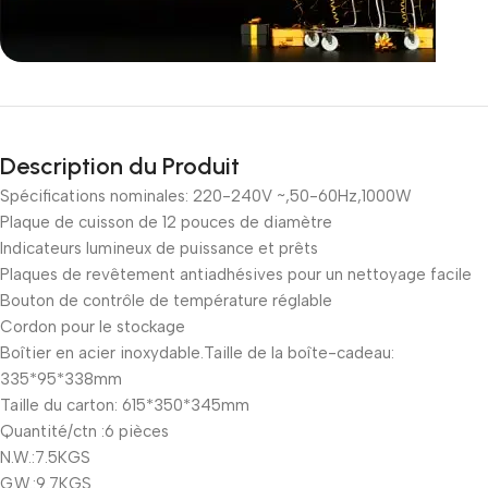
Incoryable offres
Black Friday!
Description du Produit
prix KDO
Spécifications nominales: 220-240V ~,50-60Hz,1000W
Plaque de cuisson de 12 pouces de diamètre
Indicateurs lumineux de puissance et prêts
Plaques de revêtement antiadhésives pour un nettoyage facile
Bouton de contrôle de température réglable
Cordon pour le stockage
Boîtier en acier inoxydable.Taille de la boîte-cadeau:
335*95*338mm
Taille du carton: 615*350*345mm
Quantité/ctn :6 pièces
N.W.:7.5KGS
G.W.:9.7KGS