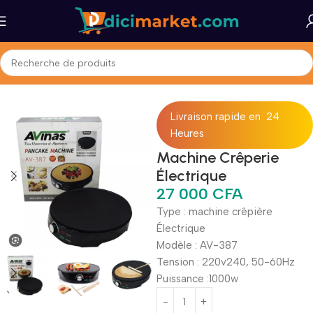
Accueil
Maison et Bureau
Gros Électromenager
Gazinières
Livraison rapide en 24
Heures
Machine Crêperie
Électrique
27 000
CFA
Type : machine crêpière
Électrique
Modèle : AV-387
Tension : 220v240, 50-60Hz
Puissance :1000w