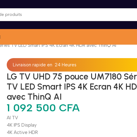
x
ries TV LED Smart IPS 4K Ecran 4K HDR avec ThinQ AI
Livraison rapide en 24 Heures
LG TV UHD 75 pouce UM7180 Sér
TV LED Smart IPS 4K Ecran 4K H
avec ThinQ AI
1 092 500
CFA
AI TV
4K IPS Display
4K Active HDR