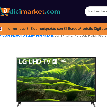
Informatique Et Électronique
Maison Et Bureau
Produits Digitau
Accueil
Électronique
Télévisions
LG TV UHD 75 pouce UM7180 Sé