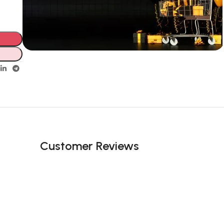
Incoryable offres
Black Friday!
prix KDO
Customer Reviews