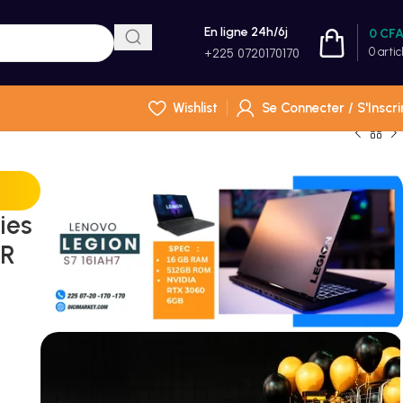
En ligne 24h/6j
0
CF
0
artic
+225 0720170170
Wishlist
Se Connecter / S'Inscri
ies
DR