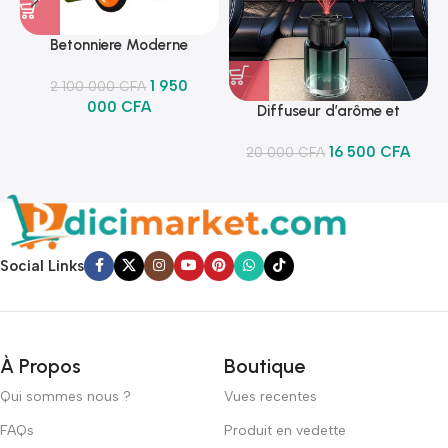
Betonniere Moderne
1 950
2 100 000
CFA
000
CFA
Diffuseur d’arôme et
lumineux
16 500
CFA
20 000
CFA
Social Links
À Propos
Boutique
Qui sommes nous ?
Vues recentes
FAQs
Produit en vedette