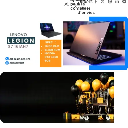
Share:
pour
à la
comparer
liste
d'envies