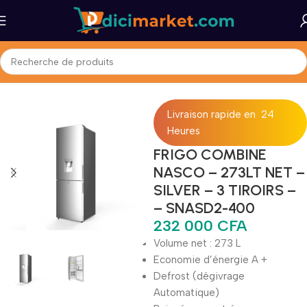
Accueil
Maison et Bureau
Gros Électromenager
Réfrigérateurs
Livraison rapide en 24
Heures
FRIGO COMBINE
NASCO – 273LT NET –
SILVER – 3 TIROIRS –
– SNASD2-400
232 000
CFA
Volume net : 273 L
Economie d’énergie A +
Defrost (dégivrage
Automatique)