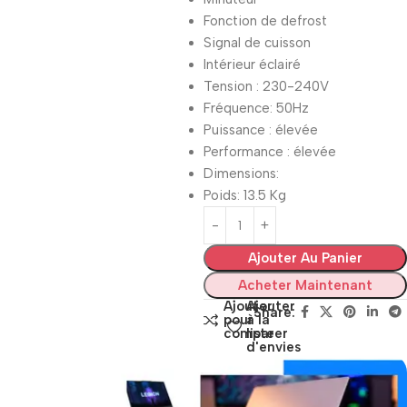
Fonction de defrost
Signal de cuisson
Intérieur éclairé
Tension : 230-240V
Fréquence: 50Hz
Puissance : élevée
Performance : élevée
Dimensions:
Poids: 13.5 Kg
Ajouter Au Panier
Acheter Maintenant
Ajouter
Ajouter
Share:
pour
à la
comparer
liste
d'envies