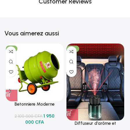
Customer Reviews
Vous aimerez aussi
-7%
-18%
Betonniere Moderne
1 950
2 100 000
CFA
000
CFA
Diffuseur d’arôme et
lumineux