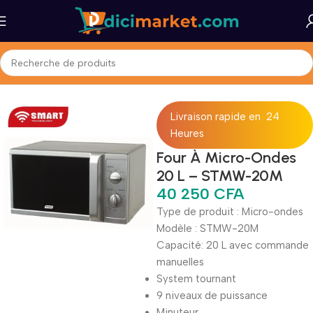
Accueil
Maison et Bureau
Gros Électromenager
Gazinières
Livraison rapide en 24
Heures
Four À Micro-Ondes
20 L – STMW-20M
40 250
CFA
Type de produit : Micro-ondes
Modèle : STMW-20M
Capacité: 20 L avec commande
manuelles
System tournant
9 niveaux de puissance
Minuteur