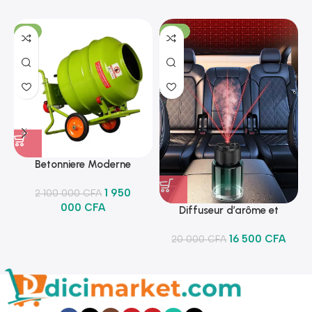
-7%
-18%
Betonniere Moderne
1 950
2 100 000
CFA
000
CFA
Diffuseur d’arôme et
lumineux
16 500
CFA
20 000
CFA