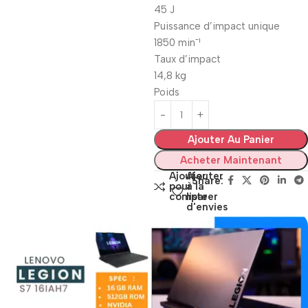
45 J
Puissance d’impact unique
1850 minˉ¹
Taux d’impact
14,8 kg
Poids
Ajouter Au Panier
Acheter Maintenant
Ajouter
Ajouter
Share:
pour
à la
comparer
liste
d'envies