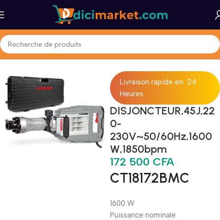
Accueil
Quincaillerie
Outils & Rénovation
Electricité & Plomberie
Livraison rapide en 24
Heures
DISJONCTEUR,45J,22
0-
230V~50/60Hz,1600
W,1850bpm
172 500
CFA
CT18172BMC
1600 W
Puissance nominale