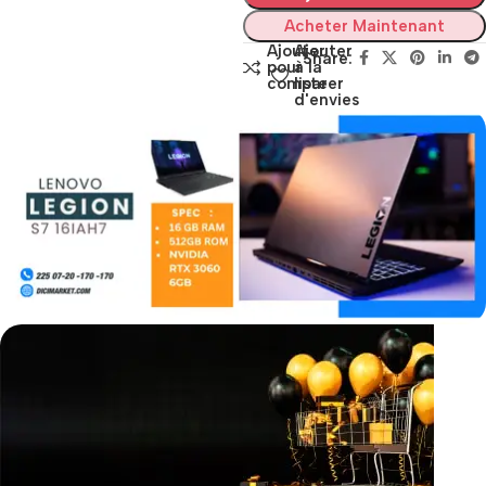
Acheter Maintenant
Ajouter
Ajouter
Share:
pour
à la
comparer
liste
d'envies