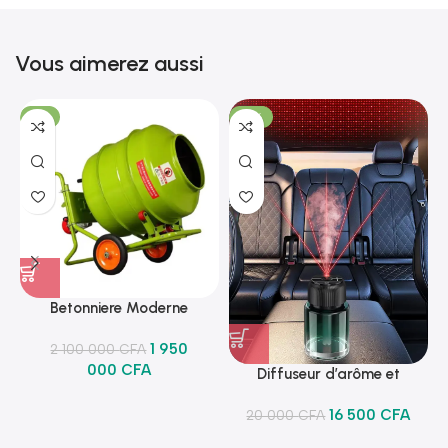
Vous aimerez aussi
-7%
-18%
Betonniere Moderne
1 950
2 100 000
CFA
000
CFA
Diffuseur d’arôme et
lumineux
16 500
CFA
20 000
CFA