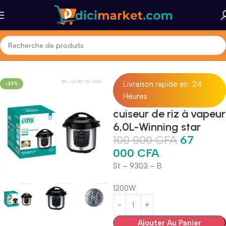
et Bureau
Cuisine & Art de la table
Casseroles, Poêles & Faitouts
Livraison rapide en 24
-33%
Heures
cuiseur de riz à vapeur
6,0L-Winning star
100 000
CFA
67
000
CFA
St – 9303 – B
1200W
Ajouter Au Panier