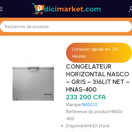
Accueil
Maison et Bureau
Gros Électromenager
Congélateur
Livraison rapide en 24
Heures
CONGELATEUR
HORIZONTAL NASCO
– GRIS – 316LIT NET –
HNAS-400
233 200
CFA
Marque:
NASCO
Reférence du produit:
HNAS-
400
Disponibilité:
En stock