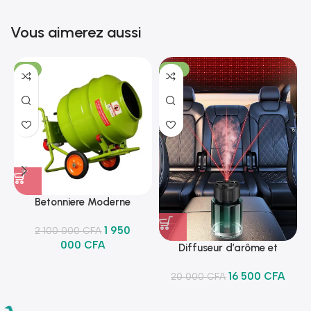
Vous aimerez aussi
-7%
-18%
Betonniere Moderne
1 950
2 100 000
CFA
000
CFA
Diffuseur d’arôme et
lumineux
16 500
CFA
20 000
CFA