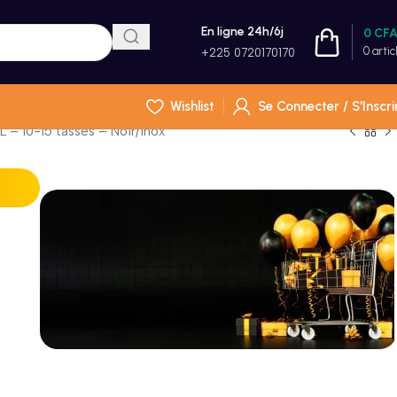
En ligne 24h/6j
0
CF
0
artic
+225 0720170170
Wishlist
Se Connecter / S'Inscri
– 10-15 tasses – Noir/inox
Incoryable offres