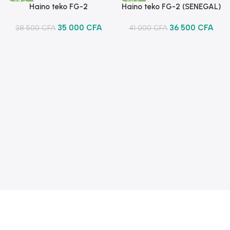
-9%
-11%
Haino teko FG-2
Haino teko FG-2 (SENEGAL)
Ajouter Au Panier
Ajouter Au Panier
35 000
CFA
36 500
CFA
38 500
CFA
41 000
CFA