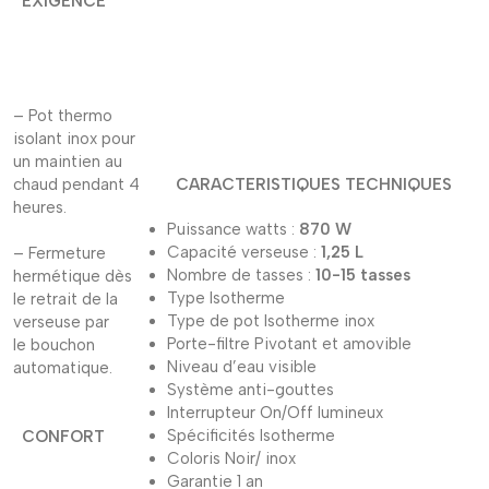
EXIGENCE
– Pot thermo
isolant inox pour
un maintien au
chaud pendant 4
CARACTERISTIQUES TE
heures.
Puissance watts :
870 W
Capacité verseuse :
1,25 L
– Fermeture
Nombre de tasses :
10-15 tasses
hermétique dès
Type Isotherme
le retrait de la
Type de pot Isotherme inox
verseuse par
Porte-filtre Pivotant et amovible
le bouchon
Niveau d’eau visible
automatique.
Système anti-gouttes
Interrupteur On/Off lumineux
Spécificités Isotherme
CONFORT
Coloris Noir/ inox
Garantie 1 an