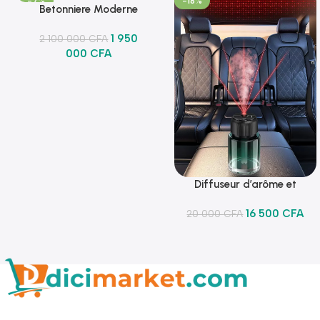
-7%
-18%
Betonniere Moderne
Ajouter Au Panier
1 950
2 100 000
CFA
000
CFA
Diffuseur d’arôme et
Ajouter Au Panier
lumineux
16 500
CFA
20 000
CFA