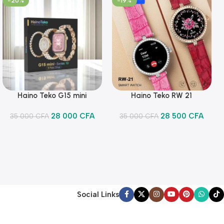
-20%
-19%
Haino Teko G15 mini
Haino Teko RW 21
Ajouter Au Panier
Ajouter Au Panier
28 000
CFA
28 500
CFA
35 000
CFA
35 000
CFA
Social Links