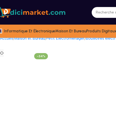
Informatique Et Électronique
Maison Et Bureau
Produits Digitau
Accueil
Maison et Bureau
Petit Électromenager
Bouilloires élect
-34%