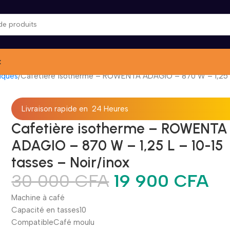
x
riques
Cafetière isotherme – ROWENTA ADAGIO – 870 W – 1,25 L 
Livraison rapide en 24 Heures
Cafetière isotherme – ROWENTA
ADAGIO – 870 W – 1,25 L – 10-15
tasses – Noir/inox
30 000
CFA
19 900
CFA
Machine à café
Capacité en tasses10
CompatibleCafé moulu