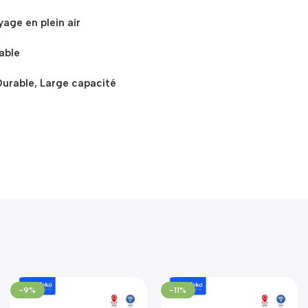
age en plein air
able
urable, Large capacité
-9%
-11%