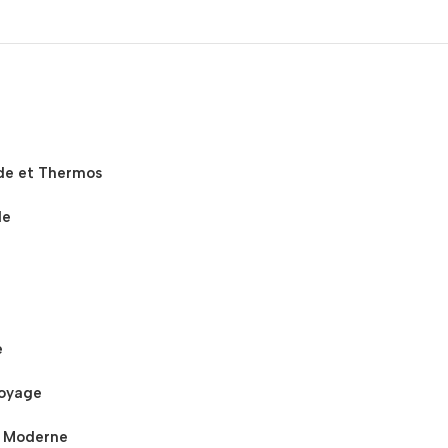
ide et Thermos
de
e
oyage
 Moderne