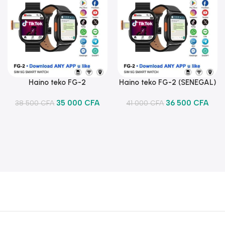
Haino teko FG-2
Haino teko FG-2 (SENEGAL)
Ajouter Au Panier
Ajouter Au Panier
35 000
CFA
36 500
CFA
38 500
CFA
41 000
CFA