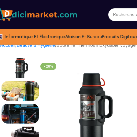
Informatique Et Électronique
Maison Et Bureau
Produits Digitau
Accueil
Beauté & Hygiène
Bouteille Thermos Inoxydable Voyage
-28%