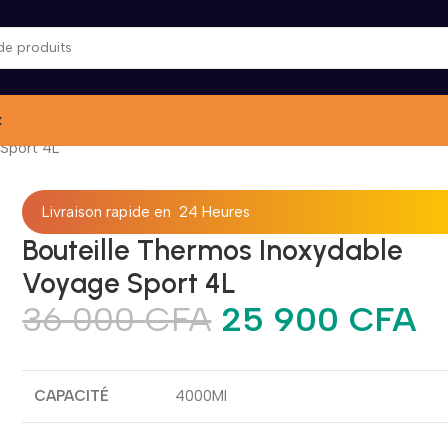
x
 Sport 4L
Livraison rapide en 24 Heures
Bouteille Thermos Inoxydable
Voyage Sport 4L
36 000
CFA
25 900
CFA
CAPACITÉ
4000Ml