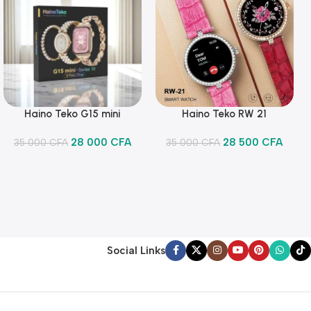
Haino Teko G15 mini
Haino Teko RW 21
Ajouter Au Panier
Ajouter Au Panier
28 000
CFA
28 500
CFA
35 000
CFA
35 000
CFA
Social Links