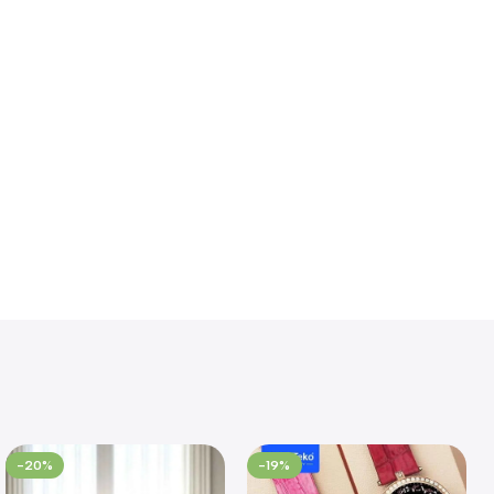
-20%
-19%