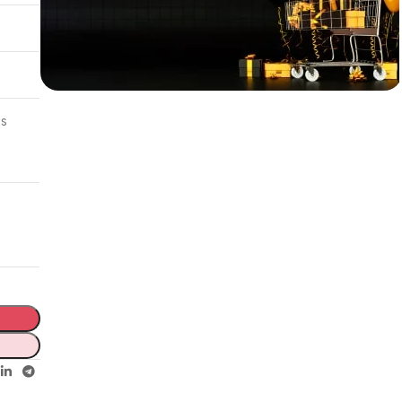
ss
Incoryable offres
Black Friday!
prix KDO
.