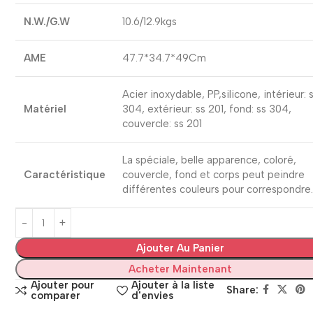
N.W./G.W
10.6/12.9kgs
AME
47.7*34.7*49Cm
Acier inoxydable, PP,silicone, intérieur: 
Matériel
304, extérieur: ss 201, fond: ss 304,
couvercle: ss 201
La spéciale, belle apparence, coloré,
Caractéristique
couvercle, fond et corps peut peindre
différentes couleurs pour correspondre
Ajouter Au Panier
Acheter Maintenant
Ajouter pour
Ajouter à la liste
Share:
comparer
d'envies