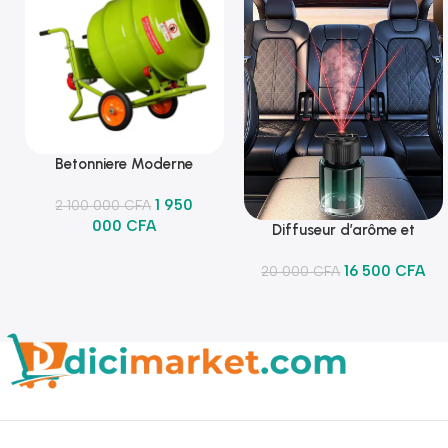
Betonniere Moderne
Ajouter Au Panier
1 950
2 100 000
CFA
000
CFA
Diffuseur d’arôme et
Ajouter Au Panier
lumineux
16 500
CFA
20 000
CFA