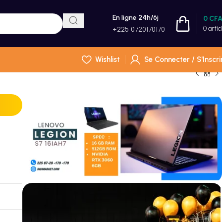
En ligne 24h/6j
0
CF
0
artic
+225 0720170170
Wishlist
Se Connecter / S'Inscri