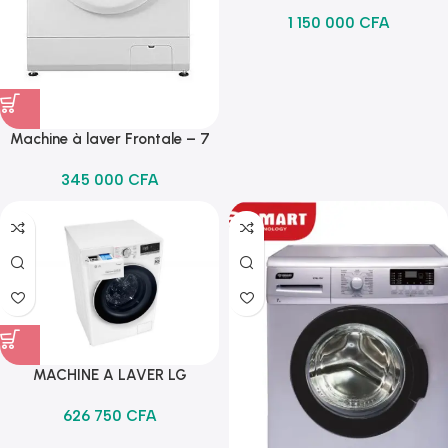
20KG/12KG SECHAGE
1 150 000
CFA
F0K1CHK2T2
Machine à laver Frontale – 7
Kg – A+++ – FH2J3QDNPO –
345 000
CFA
LG – Blanc
MACHINE A LAVER LG
INVERTER 10.5KGS/7KG
626 750
CFA
F4V5RGPOW BLANCHE
60*60*83