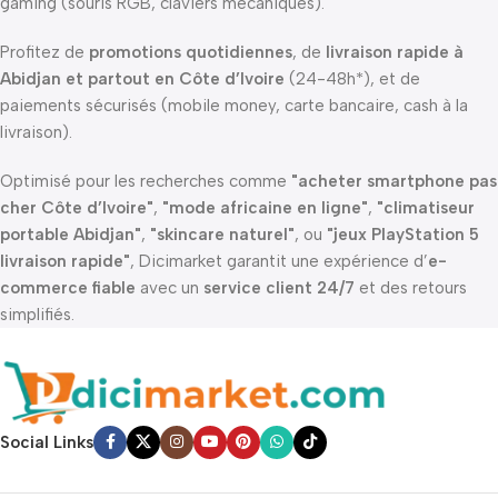
gaming (souris RGB, claviers mécaniques).
Profitez de
promotions quotidiennes
, de
livraison rapide à
Abidjan et partout en Côte d’Ivoire
(24-48h*), et de
paiements sécurisés (mobile money, carte bancaire, cash à la
livraison).
Optimisé pour les recherches comme
"acheter smartphone pas
cher Côte d’Ivoire"
,
"mode africaine en ligne"
,
"climatiseur
portable Abidjan"
,
"skincare naturel"
, ou
"jeux PlayStation 5
livraison rapide"
, Dicimarket garantit une expérience d’
e-
commerce fiable
avec un
service client 24/7
et des retours
simplifiés.
Social Links