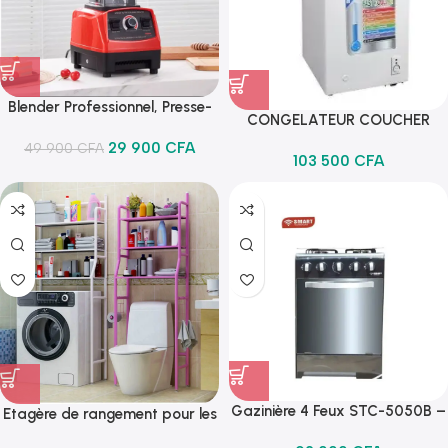
Blender Professionnel, Presse-
CONGELATEUR COUCHER
agrumes, Broyeurs Robuste 1
SMART 99L (STCC-115M)
29 900
CFA
49 900
Bol – 2 L, 4500W
CFA
103 500
CFA
Gazinière 4 Feux STC-5050B –
Etagère de rangement pour les
Allumage automatique Avec
toilettes et la salle de bain,