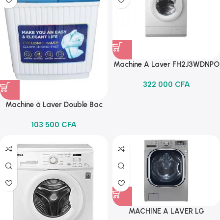
Machine A Laver FH2J3WDNPO
6,5 KG
322 000
CFA
Machine à Laver Double Bac
Avec Sèche Linge STMLS-7H-
103 500
CFA
7Kg
MACHINE A LAVER LG