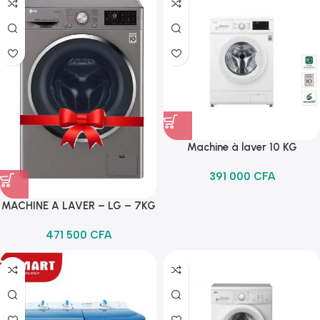
DD
Machine à laver 10 KG
391 000
CFA
MACHINE A LAVER – LG – 7KG
LAVAGE /4 KG SECHAGE -
471 500
CFA
F2J6HGP2S – SILVER – A+++