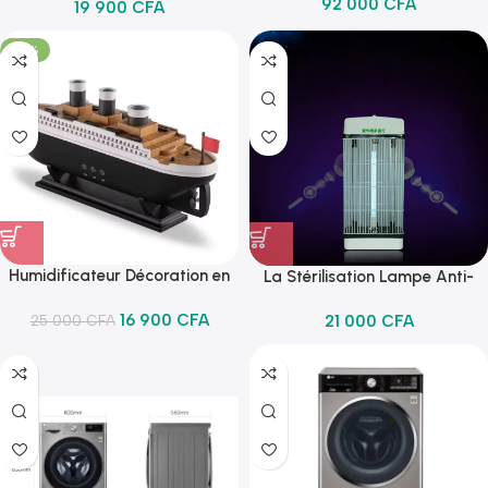
92 000
CFA
Four
19 900
CFA
pour machine à laver.
-32%
Humidificateur Décoration en
La Stérilisation Lampe Anti-
Forme de Bateaux
Bactérienne Taux 99% UVC
16 900
CFA
21 000
CFA
25 000
CFA
Désinfection Lampe 360 ​​°