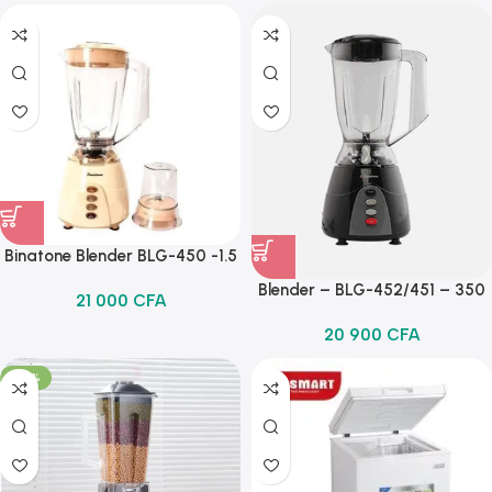
Binatone Blender BLG-450 -1.5
Litres – Mulicolore
Blender – BLG-452/451 – 350
21 000
CFA
W -1.5 L – Binatone – Noir
20 900
CFA
-40%