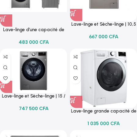
Lave-linge et Sèche-linge | 10,5
Lave-linge d’une capacité de
/ 7 Kg| Capacité plus grande |
charge de 9 kg | AI DD |
667 000
CFA
AI DD | Steam | ThinQ
483 000
CFA
Steam™ (Allergy Care) (Anti-
allergies)
Lave-linge et Sèche-linge | 15 /
8 Kg| Capacité plus grande | AI
747 500
CFA
DD | Steam | ThinQ
Lave-linge grande capacité de
17KG | Economique, silencieux
1 035 000
CFA
et durable grâçe au moteur
direct drive | True Steam™ |10
ans de garantie sur le moteur