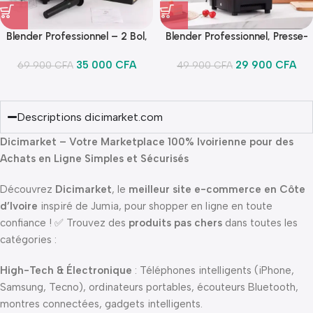
Blender Professionnel – 2 Bol,
Blender Professionnel, Presse-
Presse-agrumes, Broyeurs
agrumes, Broyeurs Robuste 1
35 000
CFA
29 900
CFA
Robuste 2 Bol 1 grande de – 2 L
69 900
CFA
49 900
Bol – 2 L, 4500W
CFA
et 1 petit de 1L, 4500W
Descriptions dicimarket.com
Dicimarket – Votre Marketplace 100% Ivoirienne pour des
Achats en Ligne Simples et Sécurisés
Découvrez
Dicimarket
, le
meilleur site e-commerce en Côte
d’Ivoire
inspiré de Jumia, pour shopper en ligne en toute
confiance ! ✅ Trouvez des
produits pas chers
dans toutes les
catégories :
High-Tech & Électronique
: Téléphones intelligents (iPhone,
Samsung, Tecno), ordinateurs portables, écouteurs Bluetooth,
montres connectées, gadgets intelligents.